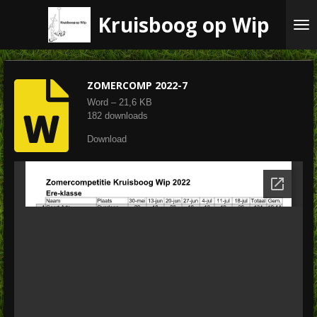
Ga
Kruisboog op Wip
direct
naar
de
hoofdinhoud
ZOMERCOMP 2022-7
Word – 21,6 KB
182 downloads
Download