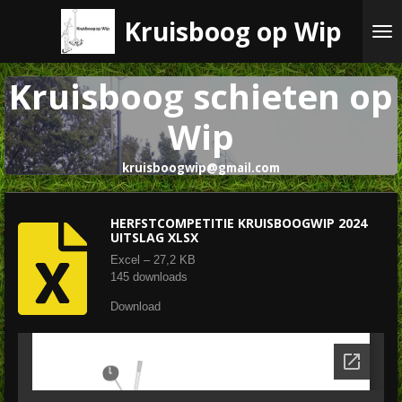
Ga
Kruisboog op Wip
direct
naar
de
Kruisboog schieten op
hoofdinhoud
Wip
kruisboogwip@gmail.com
HERFSTCOMPETITIE KRUISBOOGWIP 2024
UITSLAG XLSX
Excel – 27,2 KB
145 downloads
Download