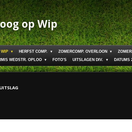
boog op Wip
 WIP
HERFST COMP.
ZOMERCOMP. OVERLOON
ZOMER
RMIS WEDSTR. OPLOO
FOTO'S
UITSLAGEN DIV.
DATUMS 
 UITSLAG