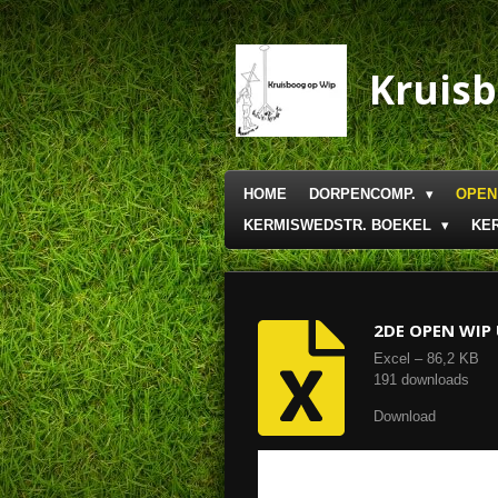
Ga
direct
naar
Kruis
de
hoofdinhoud
HOME
DORPENCOMP.
OPEN
KERMISWEDSTR. BOEKEL
KE
2DE OPEN WIP
Excel – 86,2 KB
191 downloads
Download