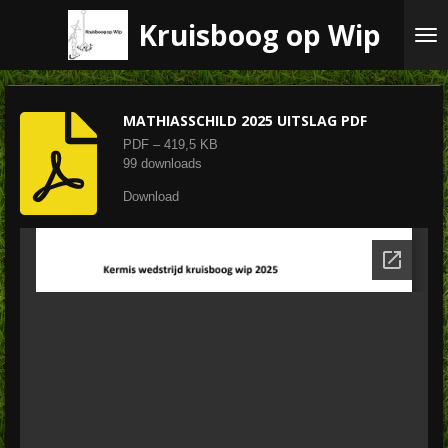
Ga
Kruisboog op Wip
direct
naar
de
hoofdinhoud
MATHIASSCHILD 2025 UITSLAG PDF
PDF – 419,5 KB
99 downloads
Download