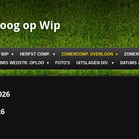
boog op Wip
 WIP
HERFST COMP.
ZOMERCOMP. OVERLOON
ZOMER
RMIS WEDSTR. OPLOO
FOTO'S
UITSLAGEN DIV.
DATUMS 
026
26