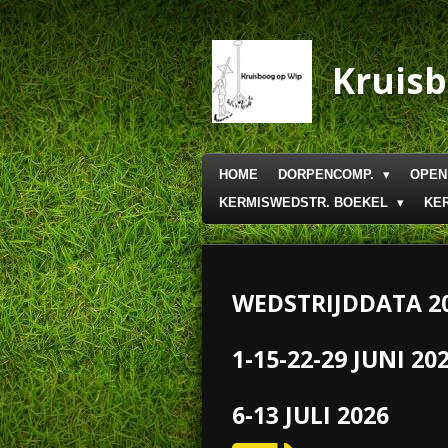
Ga
direct
naar
Kruis
de
hoofdinhoud
HOME
DORPENCOMP.
OPEN
KERMISWEDSTR. BOEKEL
KE
WEDSTRIJDDATA 2
1-15-22-29 JUNI 20
6-13
JULI 2026