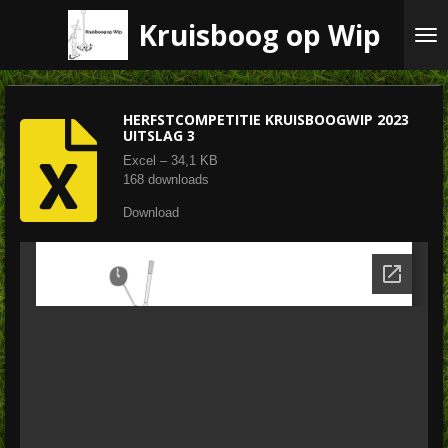
Ga
Kruisboog op Wip
direct
naar
de
hoofdinhoud
HERFSTCOMPETITIE KRUISBOOGWIP 2023
UITSLAG 3
Excel – 34,1 KB
168 downloads
Download