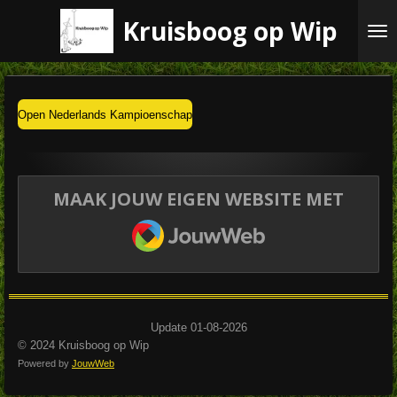
Ga
Kruisboog op Wip
direct
naar
de
hoofdinhoud
Open Nederlands Kampioenschap
MAAK JOUW EIGEN WEBSITE MET
JOUWWEB
Update 01-08-2026
© 2024 Kruisboog op Wip
Powered by
JouwWeb