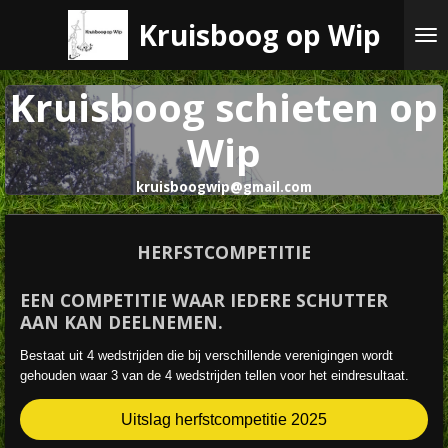
Ga
Kruisboog op Wip
direct
naar
de
Kruisboog schieten op
hoofdinhoud
Wip
kruisboogwip@gmail.com
HERFSTCOMPETITIE
EEN COMPETITIE WAAR IEDERE SCHUTTER
AAN KAN DEELNEMEN.
Bestaat uit 4 wedstrijden die bij verschillende verenigingen wordt
gehouden waar 3 van de 4 wedstrijden tellen voor het eindresultaat.
Uitslag herfstcompetitie 2025