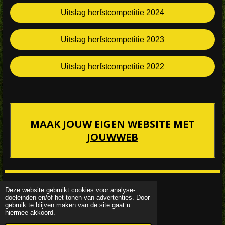
Uitslag herfstcompetitie 2024
Uitslag herfstcompetitie 2023
Uitslag herfstcompetitie 2022
MAAK JOUW EIGEN WEBSITE MET
JOUWWEB
Update 01-08-2026
Deze website gebruikt cookies voor analyse-
doeleinden en/of het tonen van advertenties. Door
© 2024 Kruisboog op Wip
gebruik te blijven maken van de site gaat u
Powered by
JouwWeb
hiermee akkoord.