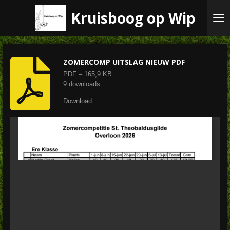
Ga
Kruisboog op Wip
direct
naar
de
hoofdinhoud
ZOMERCOMP UITSLAG NIEUW PDF
PDF – 165,9 KB
9 downloads
Download