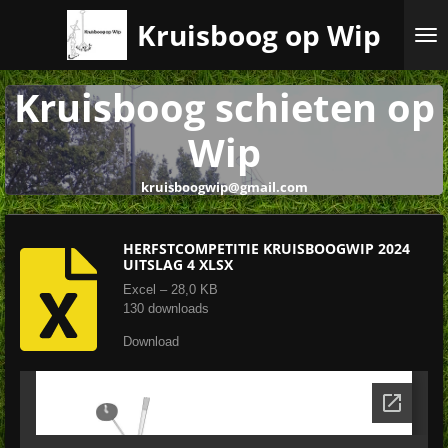
Ga
Kruisboog op Wip
direct
naar
de
Kruisboog schieten op
hoofdinhoud
Wip
kruisboogwip@gmail.com
HERFSTCOMPETITIE KRUISBOOGWIP 2024
UITSLAG 4 XLSX
Excel – 28,0 KB
130 downloads
Download