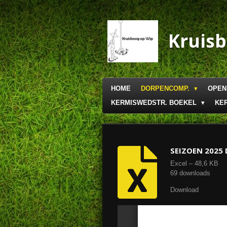
Ga
direct
naar
Kruis
de
hoofdinhoud
HOME
DORPENCOMP.
OPEN
KERMISWEDSTR. BOEKEL
KE
SEIZOEN 2025
Excel – 48,6 KB
69 downloads
Download