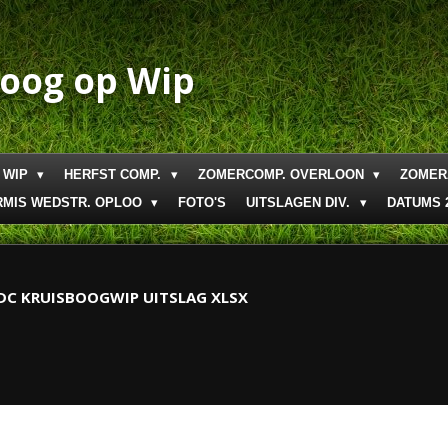
boog op Wip
 WIP
HERFST COMP.
ZOMERCOMP. OVERLOON
ZOMER
RMIS WEDSTR. OPLOO
FOTO'S
UITSLAGEN DIV.
DATUMS 
 DC KRUISBOOGWIP UITSLAG XLSX