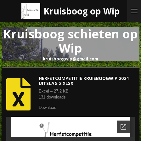
Ga
Kruisboog op Wip
direct
naar
de
Kruisboog schieten op
hoofdinhoud
Wip
kruisboogwip@gmail.com
HERFSTCOMPETITIE KRUISBOOGWIP 2024
UITSLAG 2 XLSX
Excel – 27,2 KB
131 downloads
Download