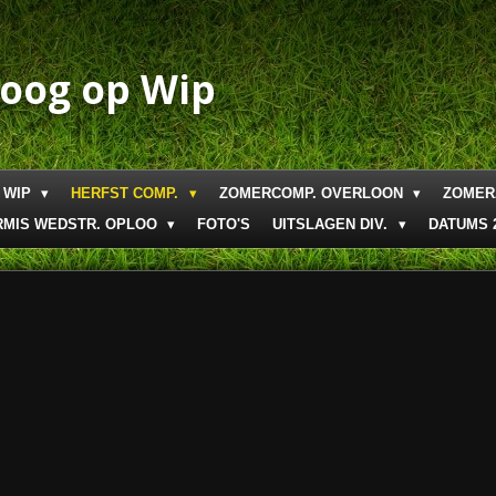
boog op Wip
 WIP
HERFST COMP.
ZOMERCOMP. OVERLOON
ZOMER
RMIS WEDSTR. OPLOO
FOTO'S
UITSLAGEN DIV.
DATUMS 