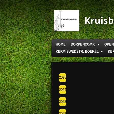
Ga
direct
naar
Kruis
de
hoofdinhoud
HOME
DORPENCOMP.
OPEN
KERMISWEDSTR. BOEKEL
KE
2025
2024
2023
2022