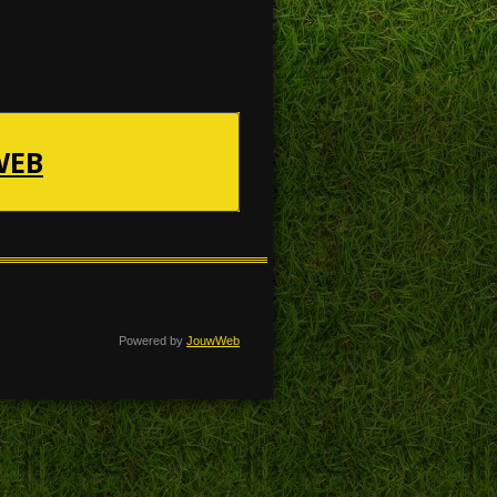
WEB
Powered by
JouwWeb