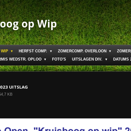
boog op Wip
 WIP
HERFST COMP.
ZOMERCOMP. OVERLOON
ZOMER
RMIS WEDSTR. OPLOO
FOTO'S
UITSLAGEN DIV.
DATUMS 
2023 UITSLAG
64,7 KB