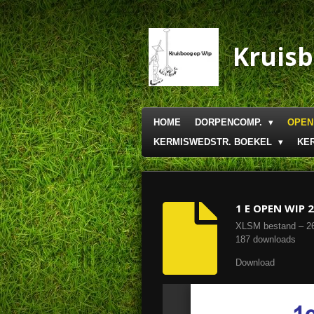
Ga
direct
naar
Kruis
de
hoofdinhoud
HOME
DORPENCOMP.
OPEN
KERMISWEDSTR. BOEKEL
KE
1 E OPEN WIP 
XLSM bestand – 2
187 downloads
Download